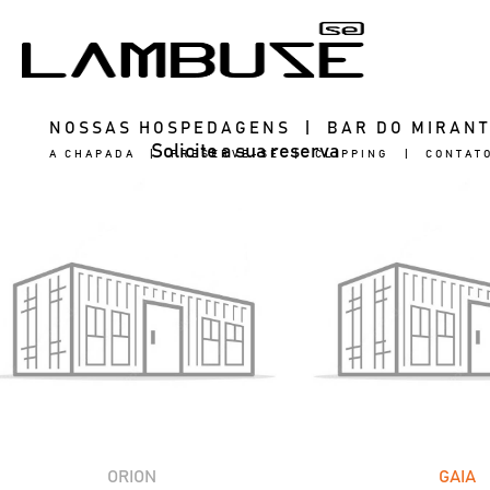
NOSSAS HOSPEDAGENS
|
BAR DO MIRAN
Solicite a sua reserva
A CHAPADA
|
PRESERVE-SE
|
CLIPPING
|
CONTAT
ORION
GAIA