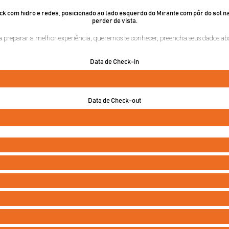
ck com hidro e redes, posicionado ao lado esquerdo do Mirante com pôr do sol na
perder de vista.
a preparar a melhor experiência, queremos te conhecer, preencha seus dados aba
Data de Check-in
Data de Check-out